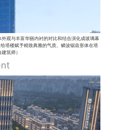
体外观与丰富华丽内衬的对比和结合演化成玻璃幕
，给塔楼赋予精致典雅的气质。鳞波锯齿形体在塔
自建筑师）
ent