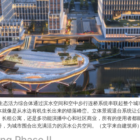
个生态活力综合体通过滨水空间和空中步行连桥系统串联起整个城
体就像是从水边有机生长出来的错落峰峦。立体景观退台系统让
、长租公寓，还是多功能演播中心和社区商业，所有的使用者都
桥，为城市围合出充满活力的滨水公共空间。（文字来自建筑师
ng Phase II