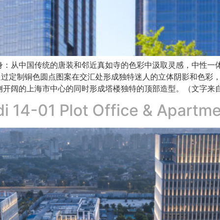
身：从中国传统的唐装和邻近真如寺的色彩中汲取灵感，中性一
通过定制铜色圆点图案在交汇处形成独特迷人的立体阴影和色彩
侧开阔的上海市中心的同时形成塔楼独特的顶部造型。（文字来
i 14-01 Plot Office & Apartm