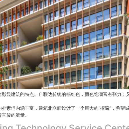
力彰显建筑的特点。广联达传统的棕红色，颜色饱满富有张力；
朴素但内涵丰富，建筑北立面设计了一个巨大的“橱窗”，希望
牌宣传的流量。
ing Technology Service Cent