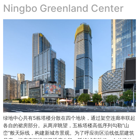
Ningbo Greenland Center
绿地中心共有5栋塔楼分散在四个地块，通过架空连廊串联起
各自的裙房部分。从两岸眺望，五栋塔楼高低序列勾勒“山
峦”般天际线，构建新城市景观。为了呼应街区沿线低层建筑