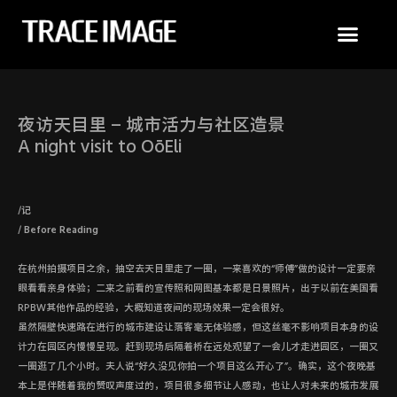
夜访天目里 - 城市活力与社区造景
A night visit to OōEli
/
记
/ Before Reading
在杭州拍摄项目之余，抽空去天目里走了一圈，一来喜欢的“师傅”做的设计一定要亲
眼看看亲身体验；二来之前看的宣传照和网图基本都是日景照片，出于以前在美国看
RPBW其他作品的经验，大概知道夜间的现场效果一定会很好。
虽然隔壁快速路在进行的城市建设让落客毫无体验感，但这丝毫不影响项目本身的设
计力在园区内慢慢呈现。赶到现场后隔着桥在远处观望了一会儿才走进园区，一圈又
一圈逛了几个小时。夫人说“好久没见你拍一个项目这么开心了”。确实，这个夜晚基
本上是伴随着我的赞叹声度过的，项目很多细节让人感动，也让人对未来的城市发展