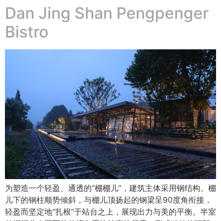
Dan Jing Shan Pengpenger
Bistro
为塑造一个轻盈、通透的“棚棚儿”，建筑主体采用钢结构。棚
儿下的钢柱顺势倾斜，与棚儿顶扬起的钢梁呈90度角衔接，
轻盈而坚定地“扎根”于站台之上，展现出力与美的平衡。半室