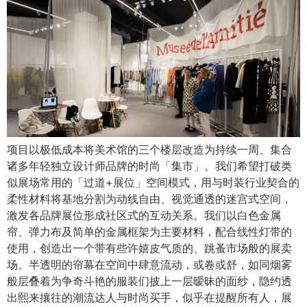
项目以极低成本将美术馆的三个楼层改造为持续一周、集合
诸多年轻独立设计师品牌的时尚「集市」。我们希望打破类
似展场常用的「过道+展位」空间模式，用与时装行业契合的
柔性材料将基地分割为动线自由、视觉通透的迷宫式空间，
激发各品牌展位形成社区式的互动关系。我们以白色金属
帘、弹力布及简单的金属框架为主要材料，配合线性灯带的
使用，创造出一个带有些许嬉皮气质的、跳蚤市场般的展卖
场。半透明的帘幕在空间中肆意流动，或卷或舒，如同烟雾
般层叠着为争奇斗艳的服装们披上一层暧昧的面纱，隐约透
出熙来攘往的潮流达人与时尚买手，似乎在提醒所有人，展