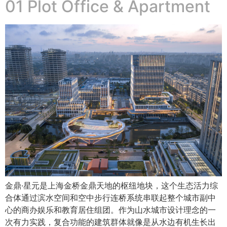
01 Plot Office & Apartment
金鼎·星元是上海金桥金鼎天地的枢纽地块，这个生态活力综
合体通过滨水空间和空中步行连桥系统串联起整个城市副中
心的商办娱乐和教育居住组团。作为山水城市设计理念的一
次有力实践，复合功能的建筑群体就像是从水边有机生长出