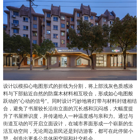
设计以模拟心电图形式的折线为分割，将上部浅灰色质感涂
料与下部贴近自然的防腐木材料相互咬合，形成如心电图般
跃动的“心动的信号”。同时设计巧妙地将灯带与材料封缝相结
合，避免了书屋较长沿街立面的冗长感和沉闷感，大幅度提
升了书屋辨识度，并传递给人一种温度感与亲和力。通过与
街道互动的可开启立面设计，在城市界面形成一个崭新的生
活互动空间，无论周边居民还是到访游客，都可在此停留小
憩，创造出更多公共休闲空间和社交机会。