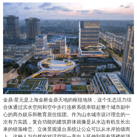
金鼎·星元是上海金桥金鼎天地的枢纽地块，这个生态活力综
合体通过滨水空间和空中步行连桥系统串联起整个城市副中
心的商办娱乐和教育居住组团。作为山水城市设计理念的一
次有力实践，复合功能的建筑群体就像是从水边有机生长出
来的错落峰峦。立体景观退台系统让公众可以从水岸拾级而
上，这种人与自然的对话空间一直向上延伸到所有塔楼的顶