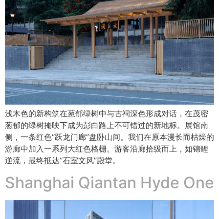
浅木色的新构筑在葱郁绿树中与古祠深色形成对话，在茂密
葱郁的绿树掩映下成为彭白路上不可错过的新地标。展馆南
侧，一条红色“跃龙门廊”盘卧山间。我们在原本漫长而枯燥的
游廊中加入一系列大红色格栅。游客沿廊拾级而上，如锦鲤
逆流，最终抵达“石室文风”殿堂。
Shanghai Qiantan Hyde One