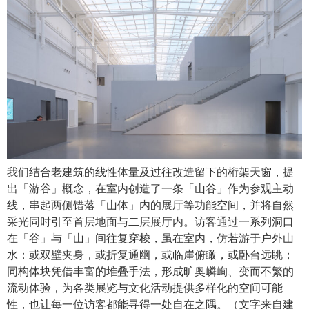
我们结合老建筑的线性体量及过往改造留下的桁架天窗，提
出「游谷」概念，在室内创造了一条「山谷」作为参观主动
线，串起两侧错落「山体」内的展厅等功能空间，并将自然
采光同时引至首层地面与二层展厅内。访客通过一系列洞口
在「谷」与「山」间往复穿梭，虽在室内，仿若游于户外山
水：或双壁夹身，或折复通幽，或临崖俯瞰，或卧台远眺；
同构体块凭借丰富的堆叠手法，形成旷奥嶙峋、变而不繁的
流动体验，为各类展览与文化活动提供多样化的空间可能
性，也让每一位访客都能寻得一处自在之隅。（文字来自建