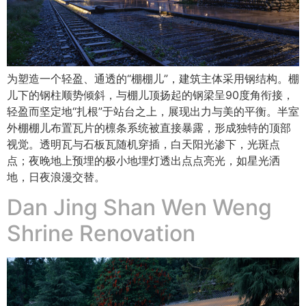
为塑造一个轻盈、通透的“棚棚儿”，建筑主体采用钢结构。棚
儿下的钢柱顺势倾斜，与棚儿顶扬起的钢梁呈90度角衔接，
轻盈而坚定地“扎根”于站台之上，展现出力与美的平衡。半室
外棚棚儿布置瓦片的檩条系统被直接暴露，形成独特的顶部
视觉。透明瓦与石板瓦随机穿插，白天阳光渗下，光斑点
点；夜晚地上预埋的极小地埋灯透出点点亮光，如星光洒
地，日夜浪漫交替。
Dan Jing Shan Wen Weng
Shrine Renovation