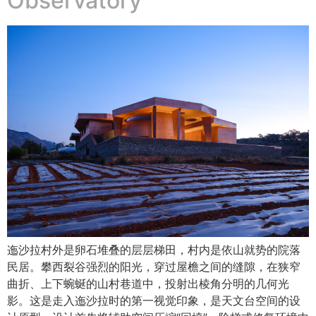
Observatory
迤沙拉村外是卵石堆叠的层层梯田，村内是依山就势的院落
民居。攀西裂谷强烈的阳光，穿过屋檐之间的缝隙，在狭窄
曲折、上下蜿蜒的山村巷道中，投射出棱角分明的几何光
影。这是走入迤沙拉时的第一视觉印象，是天文台空间的设